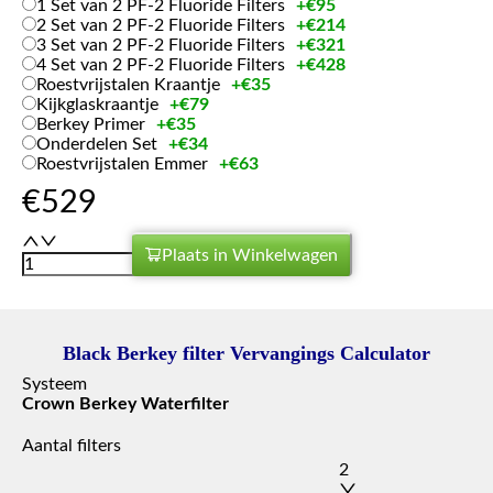
1 Set van 2 PF-2 Fluoride Filters
+
€
95
2 Set van 2 PF-2 Fluoride Filters
+
€
214
3 Set van 2 PF-2 Fluoride Filters
+
€
321
4 Set van 2 PF-2 Fluoride Filters
+
€
428
Roestvrijstalen Kraantje
+
€
35
Kijkglaskraantje
+
€
79
Berkey Primer
+
€
35
Onderdelen Set
+
€
34
Roestvrijstalen Emmer
+
€
63
€
529
Plaats in Winkelwagen
Black Berkey filter Vervangings Calculator
Systeem
Crown Berkey Waterfilter
Aantal filters
2