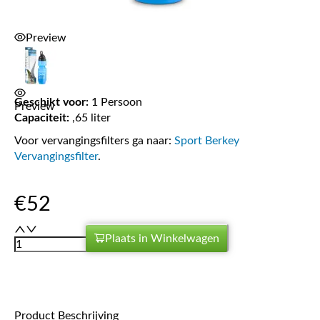
Preview
Geschikt voor:
1 Persoon
Preview
Capaciteit:
,65 liter
Voor vervangingsfilters ga naar:
Sport Berkey
Vervangingsfilter
.
€
52
Plaats in Winkelwagen
Product Beschrijving